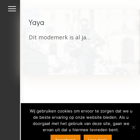
Yaya
Dit modemerk is al jarenlang een vaste waarde in onze Mensink Mode collectie. Een passie voor handelen en creëren, een positieve sfeer en zichzelf niet te serieus nemen; dat waren de basisingrediënten waarmee YAYA in 1992 begon. In de loop der jaren heeft het merk liefde en veel gelach…
Wij gebruiken cookies om ervoor te zorgen dat we u
de beste ervaring op onze website bieden. Als u
doorgaat met het gebruik van deze site, gaan we
ervan uit dat u hiermee tevreden bent.
Copyright 2019 Mensink Mode -
Privacy verklaring
-
Accepteren
Lees meer