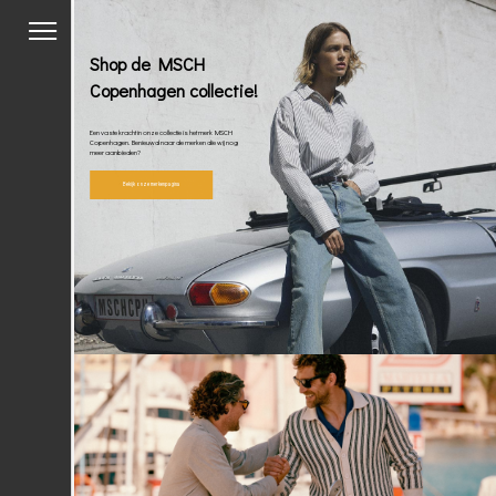
Shop de MSCH
Copenhagen collectie!
Een vaste kracht in onze collectie is het merk MSCH
Copenhagen. Benieuwd naar de merken die wij nog
meer aanbieden?
Bekijk onze merkenpagina